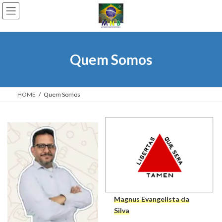
Skip
Skip
to
to
the
the
content
Navigation
Quem Somos
HOME
Quem Somos
Magnus Evangelista da
Silva